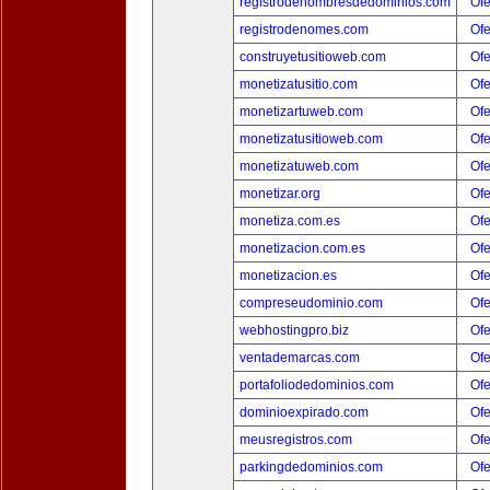
registrodenombresdedominios.com
Ofe
registrodenomes.com
Ofe
construyetusitioweb.com
Ofe
monetizatusitio.com
Ofe
monetizartuweb.com
Ofe
monetizatusitioweb.com
Ofe
monetizatuweb.com
Ofe
monetizar.org
Ofe
monetiza.com.es
Ofe
monetizacion.com.es
Ofe
monetizacion.es
Ofe
compreseudominio.com
Ofe
webhostingpro.biz
Ofe
ventademarcas.com
Ofe
portafoliodedominios.com
Ofe
dominioexpirado.com
Ofe
meusregistros.com
Ofe
parkingdedominios.com
Ofe