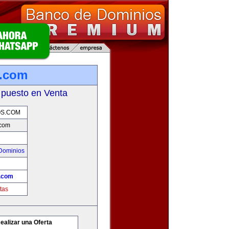
.com
 puesto en Venta
OS.COM
com
Dominios
.com
tas
ealizar una Oferta