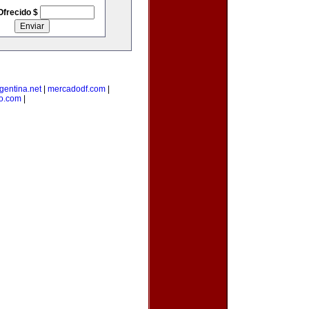
Ofrecido $
rgentina.net
|
mercadodf.com
|
o.com
|