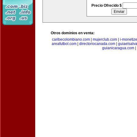
Precio Ofrecido $
Otros dominios en venta:
caribecolombiano.com
|
mujerclub.com
|
i-monetiz
areafutbol.com
|
directoriocanada.com
|
guiaelsalv
guianicaragua.com
|