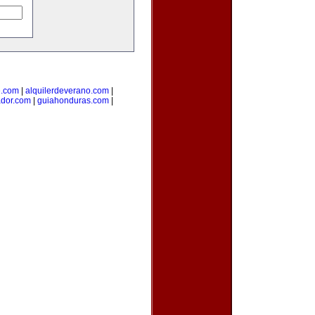
e.com
|
alquilerdeverano.com
|
ador.com
|
guiahonduras.com
|