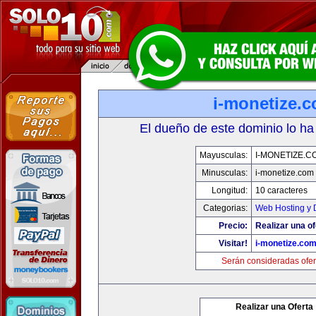
i-monetize.
El dueño de este dominio lo ha
Mayusculas:
I-MONETIZE.C
Minusculas:
i-monetize.com
Longitud:
10 caracteres
Categorias:
Web Hosting y 
Precio:
Realizar una of
Visitar!
i-monetize.co
Serán consideradas ofer
Realizar una Oferta