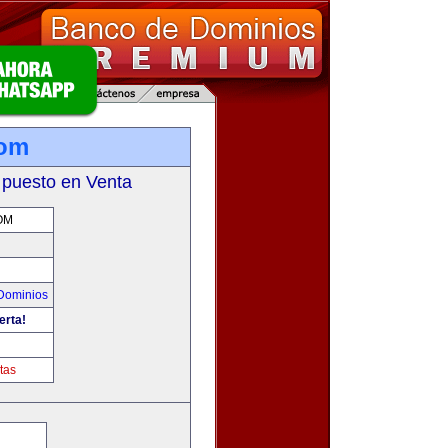
com
 puesto en Venta
OM
Dominios
erta!
m
tas