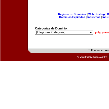
Registro de Dominios
|
Web Hosting
|
D
Dominios Expirados
|
Industrias
|
Indu
Categorías de Dominio:
[Pág. princi
** Precios expre
© 2002/2022 Solo10.com