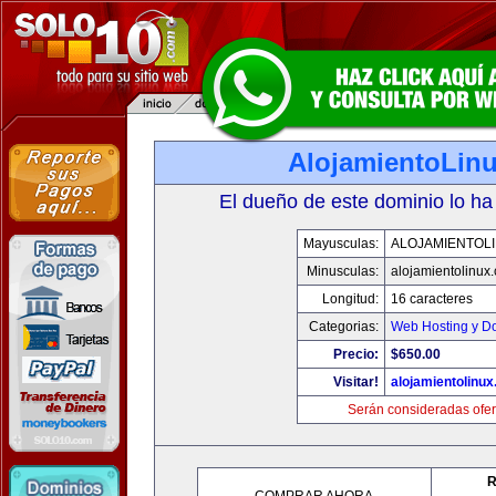
AlojamientoLin
El dueño de este dominio lo ha
Mayusculas:
ALOJAMIENTOL
Minusculas:
alojamientolinux
Longitud:
16 caracteres
Categorias:
Web Hosting y D
Precio:
$650.00
Visitar!
alojamientolinu
Serán consideradas ofer
R