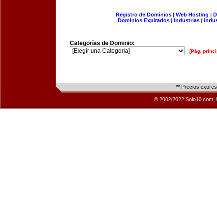
Registro de Dominios
|
Web Hosting
|
D
Dominios Expirados
|
Industrias
|
Indu
Categorías de Dominio:
[Pág. princi
** Precios expre
© 2002/2022 Solo10.com