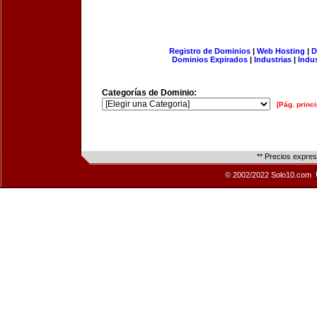
Registro de Dominios
|
Web Hosting
|
D
Dominios Expirados
|
Industrias
|
Indu
Categorías de Dominio:
[Pág. princi
** Precios expre
© 2002/2022 Solo10.com