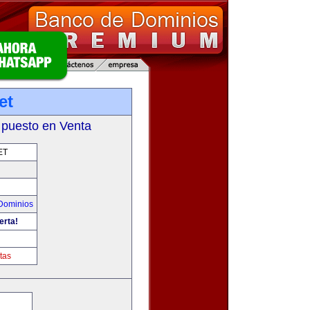
et
 puesto en Venta
ET
Dominios
erta!
tas