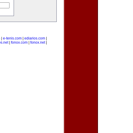
m
|
e-tenis.com
|
ediarios.com
|
s.net
|
fonox.com
|
fonox.net
|