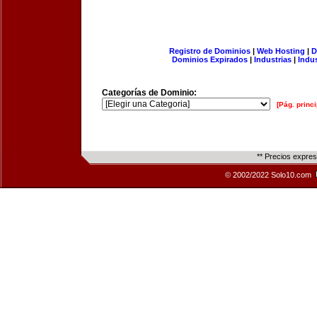
Registro de Dominios
|
Web Hosting
|
D
Dominios Expirados
|
Industrias
|
Indu
Categorías de Dominio:
[Pág. princi
** Precios expre
© 2002/2022 Solo10.com