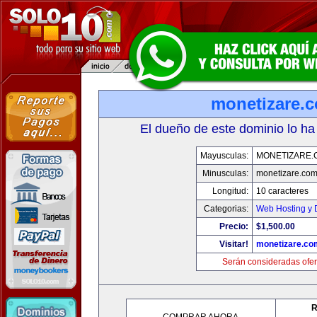
monetizare.
El dueño de este dominio lo ha
Mayusculas:
MONETIZARE.
Minusculas:
monetizare.co
Longitud:
10 caracteres
Categorias:
Web Hosting y 
Precio:
$1,500.00
Visitar!
monetizare.co
Serán consideradas ofer
R