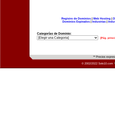
Registro de Dominios
|
Web Hosting
|
D
Dominios Expirados
|
Industrias
|
Indu
Categorías de Dominio:
[Pág. princi
** Precios expre
© 2002/2022 Solo10.com