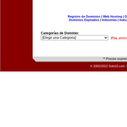
Registro de Dominios
|
Web Hosting
|
D
Dominios Expirados
|
Industrias
|
Indu
Categorías de Dominio:
[Pág. princi
** Precios expre
© 2002/2022 Solo10.com