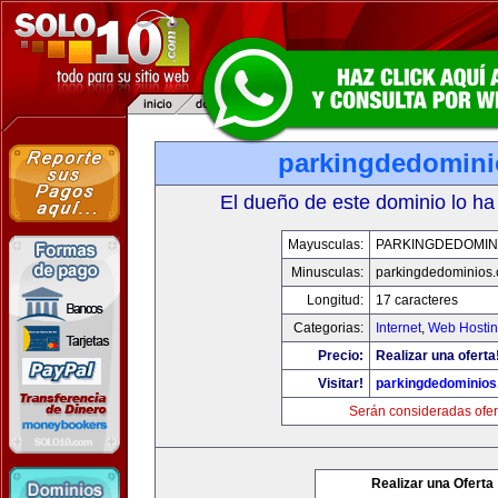
parkingdedomin
El dueño de este dominio lo ha
Mayusculas:
PARKINGDEDOMIN
Minusculas:
parkingdedominios
Longitud:
17 caracteres
Categorias:
Internet
,
Web Hostin
Precio:
Realizar una oferta
Visitar!
parkingdedominio
Serán consideradas ofer
Realizar una Oferta