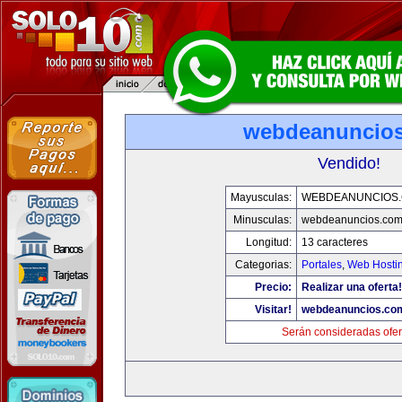
webdeanuncio
Vendido!
Mayusculas:
WEBDEANUNCIOS
Minusculas:
webdeanuncios.co
Longitud:
13 caracteres
Categorias:
Portales
,
Web Hostin
Precio:
Realizar una oferta!
Visitar!
webdeanuncios.co
Serán consideradas ofer