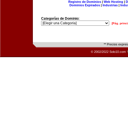
Registro de Dominios
|
Web Hosting
|
D
Dominios Expirados
|
Industrias
|
Indu
Categorías de Dominio:
[Pág. princi
** Precios expre
© 2002/2022 Solo10.com