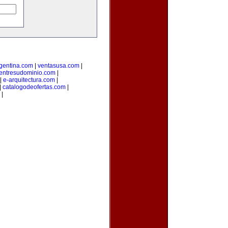
rgentina.com
|
ventasusa.com
|
entresudominio.com
|
|
e-arquitectura.com
|
|
catalogodeofertas.com
|
|