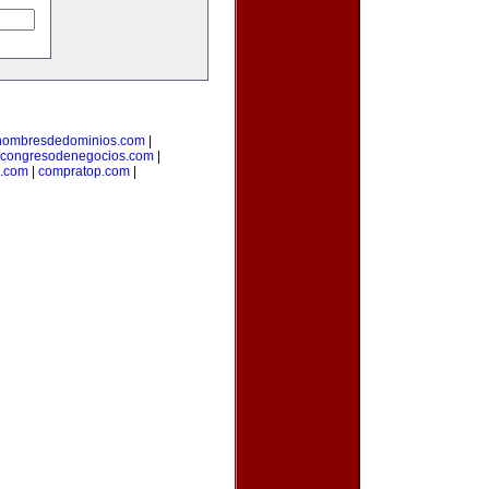
enombresdedominios.com
|
congresodenegocios.com
|
l.com
|
compratop.com
|