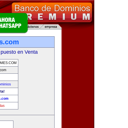
es.com
 puesto en Venta
OMES.COM
.com
ominios
ta!
s.com
tas