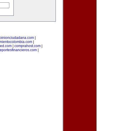
pinionciudadana.com
|
mientocolombia.com
|
red.com
|
comprahost.com
|
reportesfinancieros.com
|