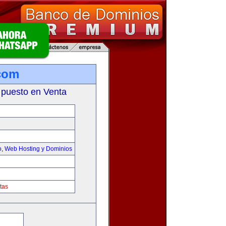
com
 puesto en Venta
o
,
Web Hosting y Dominios
tas