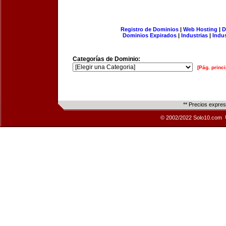
Registro de Dominios
|
Web Hosting
|
D
Dominios Expirados
|
Industrias
|
Indu
Categorías de Dominio:
[Pág. princi
** Precios expre
© 2002/2022 Solo10.com