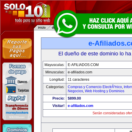
e-Afiliados.
El dueño de este dominio lo ha
Mayusculas:
E-AFILIADOS.COM
Minusculas:
e-afiliados.com
Longitud:
11 caracteres
Categorias:
Compras y Comercio ElectrÃ³nico
,
Info
Negocios
,
Web Hosting y Dominios
Precio:
$899.00
Visitar!
e-afiliados.com
Serán consideradas ofer