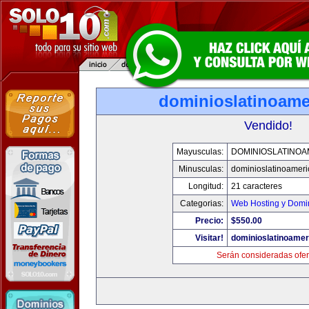
dominioslatinoame
Vendido!
Mayusculas:
DOMINIOSLATINOA
Minusculas:
dominioslatinoamer
Longitud:
21 caracteres
Categorias:
Web Hosting y Domi
Precio:
$550.00
Visitar!
dominioslatinoame
Serán consideradas ofer