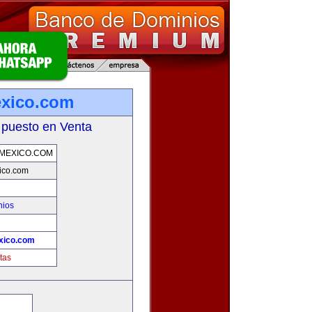
exico.com
 puesto en Venta
MEXICO.COM
ico.com
nios
xico.com
tas