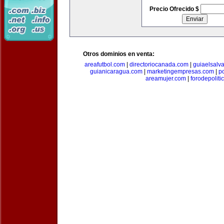
Precio Ofrecido $
Otros dominios en venta:
areafutbol.com
|
directoriocanada.com
|
guiaelsalv
guianicaragua.com
|
marketingempresas.com
|
p
areamujer.com
|
forodepoliti