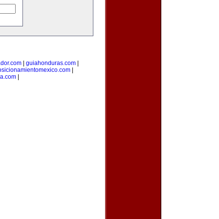
ador.com
|
guiahonduras.com
|
osicionamientomexico.com
|
ca.com
|