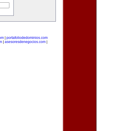
com
|
portafoliodedominios.com
om
|
asesoresdenegocios.com
|