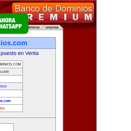
nios.com
 puesto en Venta
MINIOS.COM
os.com
nios
!
os.com
tas