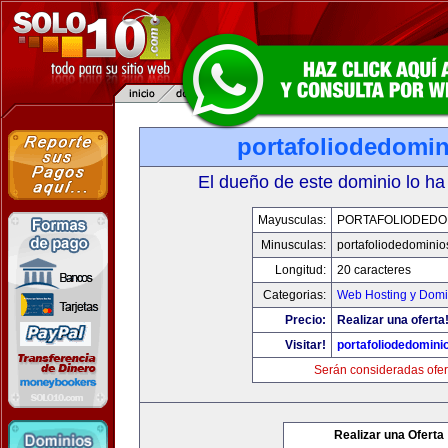
portafoliodedomi
El dueño de este dominio lo ha
Mayusculas:
PORTAFOLIODEDO
Minusculas:
portafoliodedomini
Longitud:
20 caracteres
Categorias:
Web Hosting y Domi
Precio:
Realizar una oferta
Visitar!
portafoliodedomini
Serán consideradas ofer
Realizar una Oferta