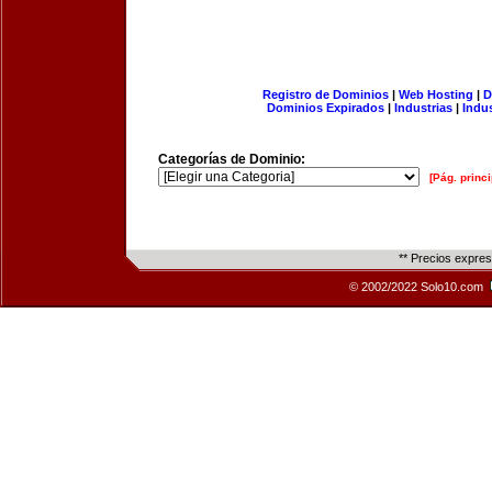
Registro de Dominios
|
Web Hosting
|
D
Dominios Expirados
|
Industrias
|
Indu
Categorías de Dominio:
[Pág. princi
** Precios expre
© 2002/2022 Solo10.com