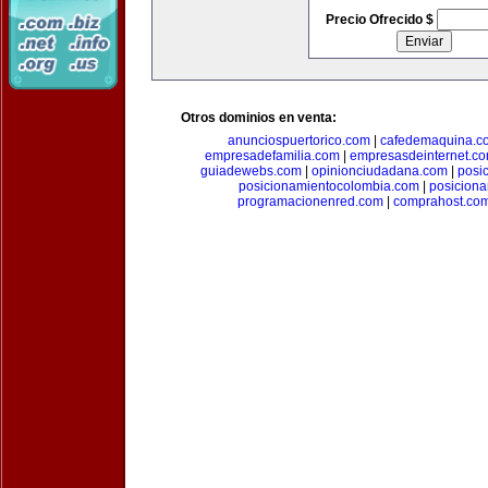
Precio Ofrecido $
Otros dominios en venta:
anunciospuertorico.com
|
cafedemaquina.c
empresadefamilia.com
|
empresasdeinternet.c
guiadewebs.com
|
opinionciudadana.com
|
posi
posicionamientocolombia.com
|
posicion
programacionenred.com
|
comprahost.co