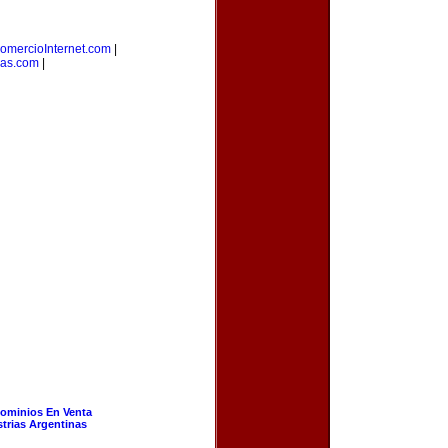
omercioInternet.com
|
as.com
|
ominios En Venta
strias Argentinas