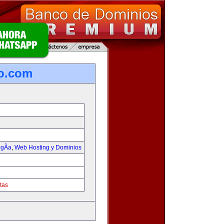
o.com
gÃ­a
,
Web Hosting y Dominios
tas