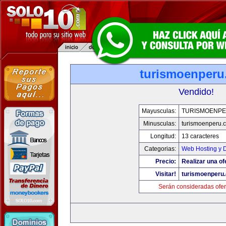
turismoenper
Vendido!
Mayusculas:
TURISMOENP
Minusculas:
turismoenperu.
Longitud:
13 caracteres
Categorias:
Web Hosting y 
Precio:
Realizar una of
Visitar!
turismoenperu
Serán consideradas ofer