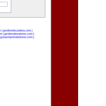
m
|
gestiondecartera.com
|
om
|
gestiondevalores.com
|
|
guiaemprendedores.com
|