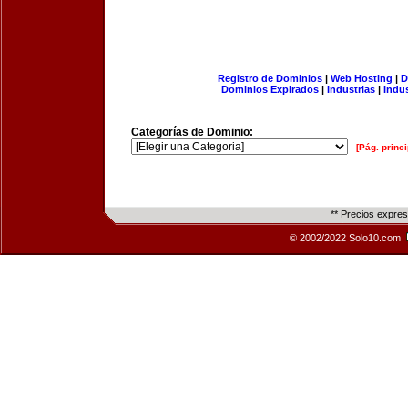
Registro de Dominios
|
Web Hosting
|
D
Dominios Expirados
|
Industrias
|
Indu
Categorías de Dominio:
[Pág. princi
** Precios expre
© 2002/2022 Solo10.com