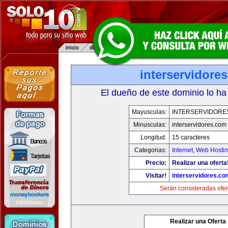
interservidore
El dueño de este dominio lo ha
Mayusculas:
INTERSERVIDORE
Minusculas:
interservidores.com
Longitud:
15 caracteres
Categorias:
Internet
,
Web Hostin
Precio:
Realizar una oferta
Visitar!
interservidores.co
Serán consideradas ofer
Realizar una Oferta