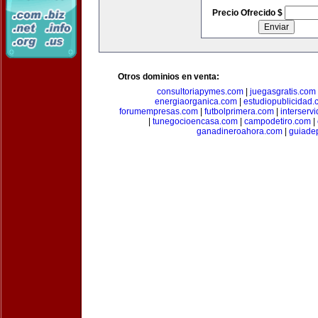
Precio Ofrecido $
Otros dominios en venta:
consultoriapymes.com
|
juegasgratis.com
energiaorganica.com
|
estudiopublicidad.
forumempresas.com
|
futbolprimera.com
|
interserv
|
tunegocioencasa.com
|
campodetiro.com
|
ganadineroahora.com
|
guiade