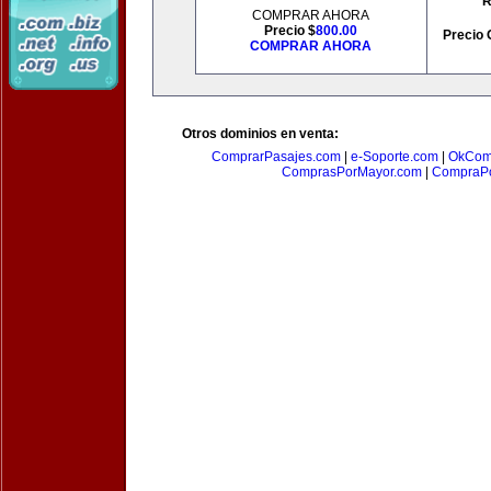
R
COMPRAR AHORA
Precio $
800.00
Precio 
COMPRAR AHORA
Otros dominios en venta:
ComprarPasajes.com
|
e-Soporte.com
|
OkCom
ComprasPorMayor.com
|
CompraPo