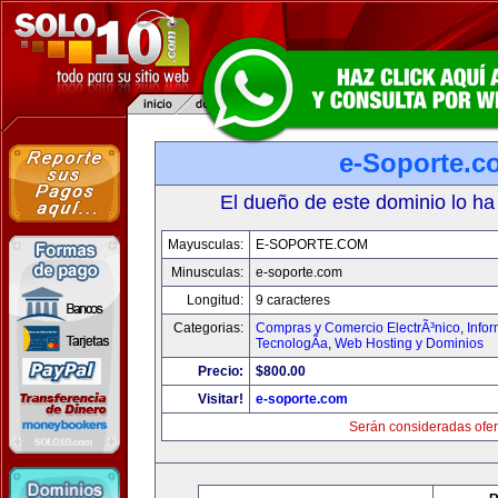
e-Soporte.c
El dueño de este dominio lo ha
Mayusculas:
E-SOPORTE.COM
Minusculas:
e-soporte.com
Longitud:
9 caracteres
Categorias:
Compras y Comercio ElectrÃ³nico
,
Info
TecnologÃ­a
,
Web Hosting y Dominios
Precio:
$800.00
Visitar!
e-soporte.com
Serán consideradas ofer