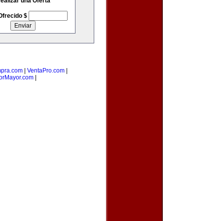
ealizar una Oferta
Ofrecido $
pra.com
|
VentaPro.com
|
rMayor.com
|