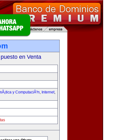
om
 puesto en Venta
rmÃ¡tica y ComputaciÃ³n
,
Internet
,
tas