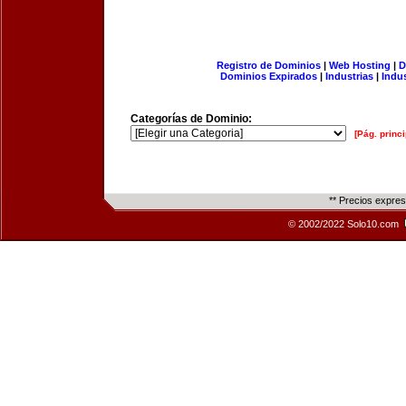
Registro de Dominios
|
Web Hosting
|
D
Dominios Expirados
|
Industrias
|
Indu
Categorías de Dominio:
[Pág. princi
** Precios expre
© 2002/2022 Solo10.com