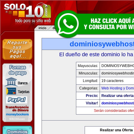
dominiosywebhos
El dueño de este dominio lo ha
Mayusculas:
DOMINIOSYWEBH
Minusculas:
dominiosywebhosti
Longitud:
19 caracteres
Categorias:
Web Hosting y Dom
Precio:
Realizar una oferta
Visitar!
dominiosywebhost
Serán consideradas ofer
Realizar una Oferta