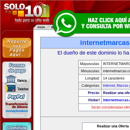
internetmarca
El dueño de este dominio lo ha
Mayusculas:
INTERNETMAR
Minusculas:
internetmarcas.
Longitud:
14 caracteres
Categorias:
Internet
,
Marcas 
Precio:
Realizar una ofe
Visitar!
internetmarcas
Serán consideradas ofer
Realizar una Oferta