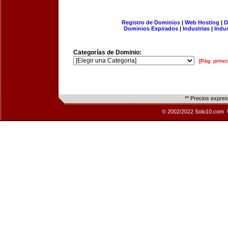
Registro de Dominios
|
Web Hosting
|
D
Dominios Expirados
|
Industrias
|
Indu
Categorías de Dominio:
[Pág. princi
** Precios expre
© 2002/2022 Solo10.com