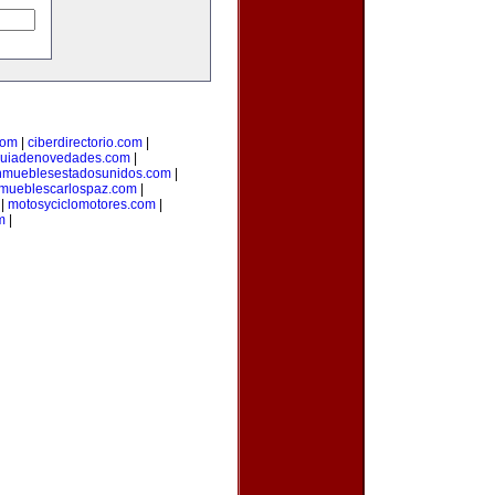
com
|
ciberdirectorio.com
|
uiadenovedades.com
|
nmueblesestadosunidos.com
|
mueblescarlospaz.com
|
|
motosyciclomotores.com
|
m
|