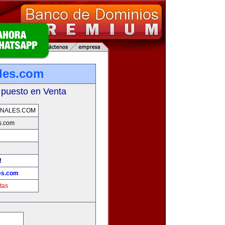
les.com
 puesto en Venta
ONALES.COM
s.com
!
es.com
tas