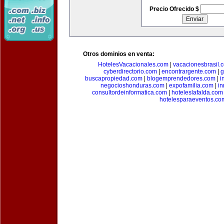
Precio Ofrecido $
Otros dominios en venta:
HotelesVacacionales.com
|
vacacionesbrasil.
cyberdirectorio.com
|
encontrargente.com
|
g
buscapropiedad.com
|
blogemprendedores.com
|
i
negocioshonduras.com
|
expofamilia.com
|
in
consultordeinformatica.com
|
hoteleslafalda.com
hotelesparaeventos.co