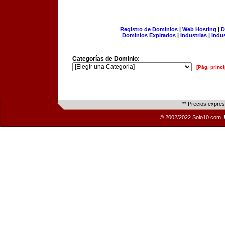
Registro de Dominios
|
Web Hosting
|
D
Dominios Expirados
|
Industrias
|
Indu
Categorías de Dominio:
[Pág. princi
** Precios expre
© 2002/2022 Solo10.com