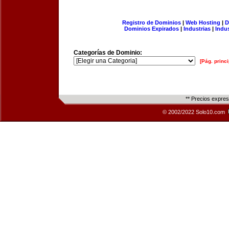
Registro de Dominios
|
Web Hosting
|
D
Dominios Expirados
|
Industrias
|
Indu
Categorías de Dominio:
[Pág. princi
** Precios expre
© 2002/2022 Solo10.com