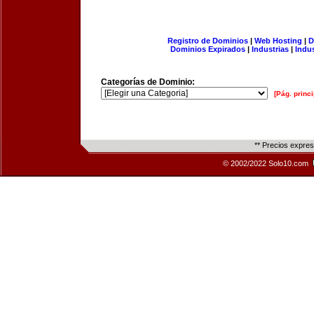
Registro de Dominios
|
Web Hosting
|
D
Dominios Expirados
|
Industrias
|
Indu
Categorías de Dominio:
[Pág. princi
** Precios expre
© 2002/2022 Solo10.com