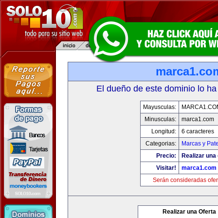
marca1.co
El dueño de este dominio lo ha
Mayusculas:
MARCA1.CO
Minusculas:
marca1.com
Longitud:
6 caracteres
Categorias:
Marcas y Pat
Precio:
Realizar una 
Visitar!
marca1.com
Serán consideradas ofer
Realizar una Oferta