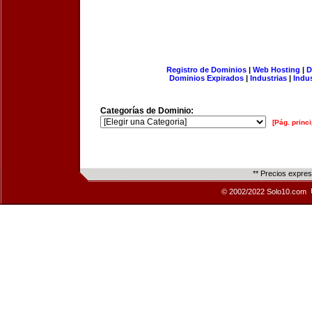
Registro de Dominios
|
Web Hosting
|
D
Dominios Expirados
|
Industrias
|
Indu
Categorías de Dominio:
[Pág. princi
** Precios expre
© 2002/2022 Solo10.com