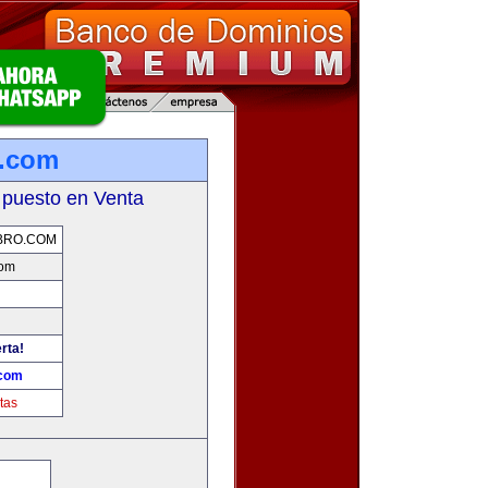
o.com
 puesto en Venta
BRO.COM
com
rta!
.com
tas