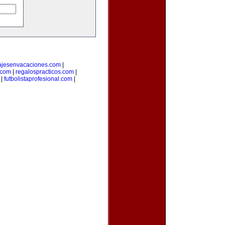
ajesenvacaciones.com
|
com
|
regalospracticos.com
|
|
futbolistaprofesional.com
|