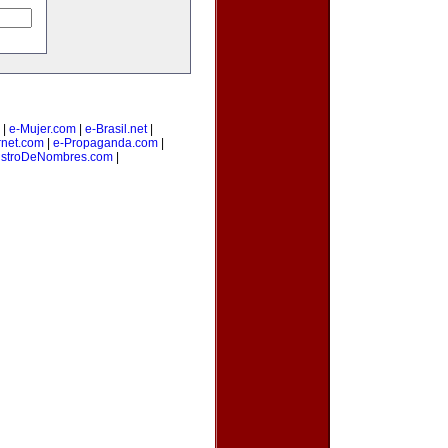
|
e-Mujer.com
|
e-Brasil.net
|
rnet.com
|
e-Propaganda.com
|
istroDeNombres.com
|