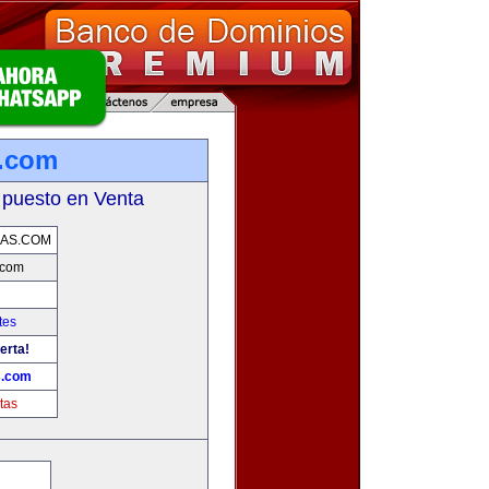
.com
 puesto en Venta
AS.COM
.com
tes
erta!
.com
tas