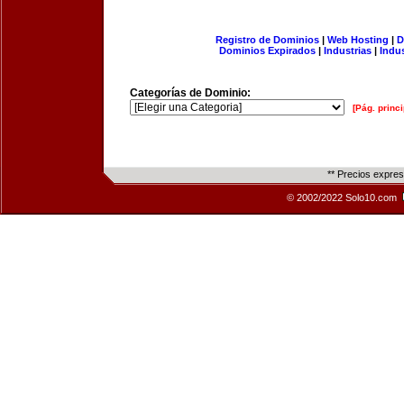
Registro de Dominios
|
Web Hosting
|
D
Dominios Expirados
|
Industrias
|
Indu
Categorías de Dominio:
[Pág. princi
** Precios expre
© 2002/2022 Solo10.com