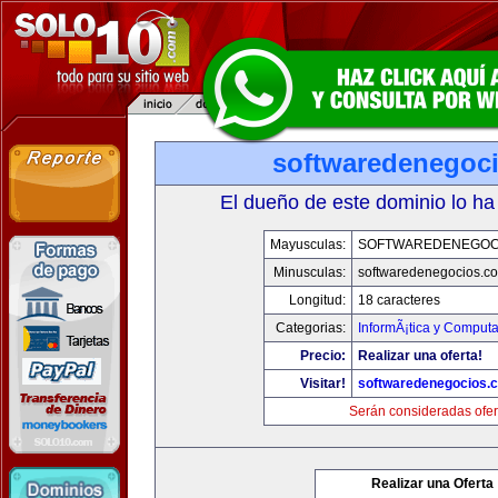
softwaredenegoc
El dueño de este dominio lo ha
Mayusculas:
SOFTWAREDENEGOC
Minusculas:
softwaredenegocios.c
Longitud:
18 caracteres
Categorias:
InformÃ¡tica y Comput
Precio:
Realizar una oferta!
Visitar!
softwaredenegocios.
Serán consideradas ofer
Realizar una Oferta