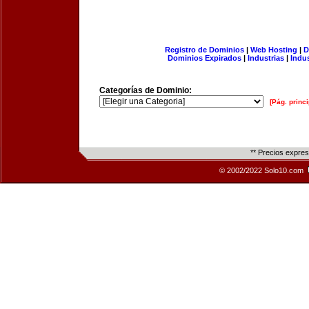
Registro de Dominios
|
Web Hosting
|
D
Dominios Expirados
|
Industrias
|
Indu
Categorías de Dominio:
[Pág. princi
** Precios expre
© 2002/2022 Solo10.com