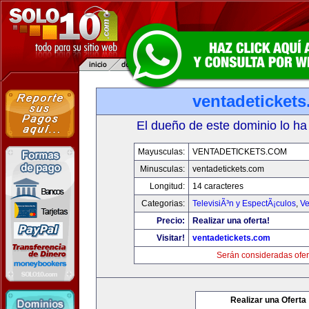
ventadeticket
El dueño de este dominio lo ha
Mayusculas:
VENTADETICKETS.COM
Minusculas:
ventadetickets.com
Longitud:
14 caracteres
Categorias:
TelevisiÃ³n y EspectÃ¡culos
,
Ve
Precio:
Realizar una oferta!
Visitar!
ventadetickets.com
Serán consideradas ofer
Realizar una Oferta