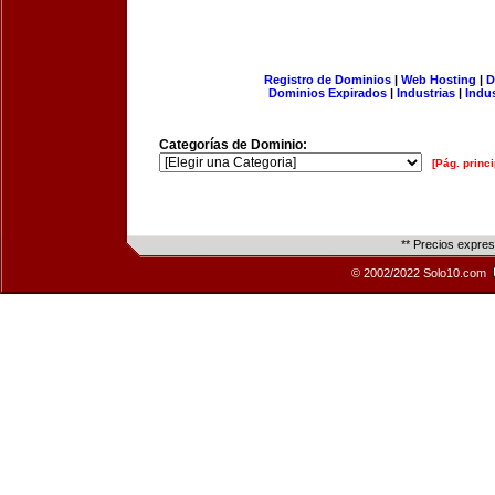
Registro de Dominios
|
Web Hosting
|
D
Dominios Expirados
|
Industrias
|
Indu
Categorías de Dominio:
[Pág. princi
** Precios expre
© 2002/2022 Solo10.com