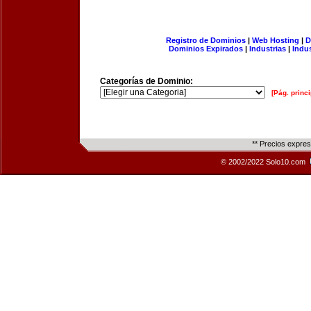
Registro de Dominios
|
Web Hosting
|
D
Dominios Expirados
|
Industrias
|
Indu
Categorías de Dominio:
[Pág. princi
** Precios expre
© 2002/2022 Solo10.com